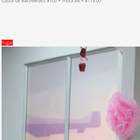
Cuota de Bachillerato $105 + mora $8 = $113.00
Pagar