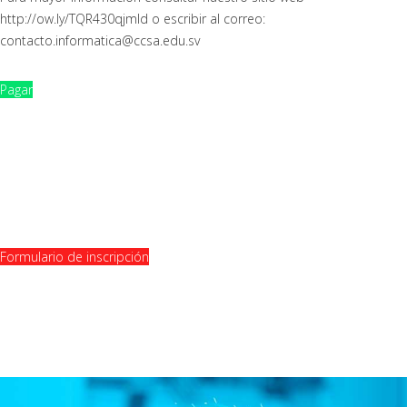
http://ow.ly/TQR430qjmld o escribir al correo:
contacto.informatica@ccsa.edu.sv
Pagar
Formulario de inscripción